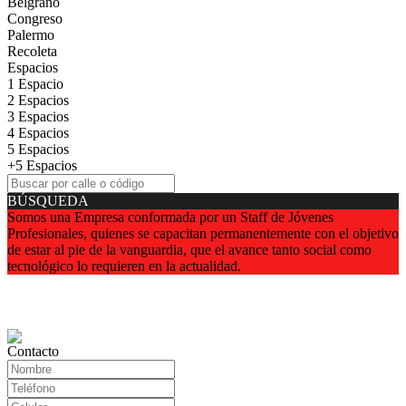
Belgrano
Congreso
Palermo
Recoleta
Espacios
1 Espacio
2 Espacios
3 Espacios
4 Espacios
5 Espacios
+5 Espacios
BÚSQUEDA
Somos una Empresa conformada por un Staff de Jóvenes
Profesionales, quienes se capacitan permanentemente con el objetivo
de estar al pie de la vanguardia, que el avance tanto social como
tecnológico lo requieren en la actualidad.
Contacto