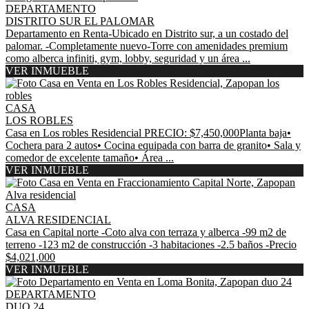
DEPARTAMENTO
DISTRITO SUR EL PALOMAR
Departamento en Renta-Ubicado en Distrito sur, a un costado del
palomar. -Completamente nuevo-Torre con amenidades premium
como alberca infiniti, gym, lobby, seguridad y un área ...
VER INMUEBLE
CASA
LOS ROBLES
Casa en Los robles Residencial PRECIO: $7,450,000Planta baja•
Cochera para 2 autos• Cocina equipada con barra de granito• Sala y
comedor de excelente tamaño• Área ...
VER INMUEBLE
CASA
ALVA RESIDENCIAL
Casa en Capital norte -Coto alva con terraza y alberca -99 m2 de
terreno -123 m2 de construcción -3 habitaciones -2.5 baños -Precio
$4,021,000
VER INMUEBLE
DEPARTAMENTO
DUO 24