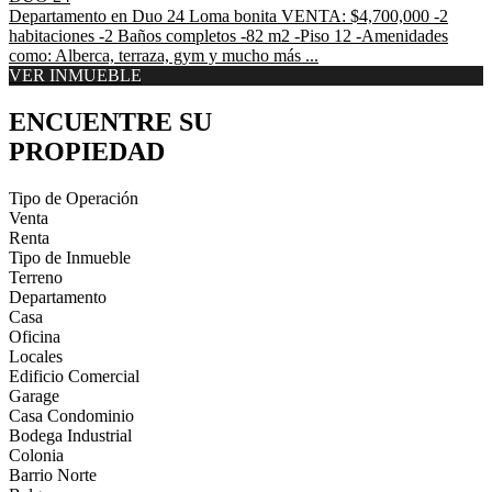
Departamento en Duo 24 Loma bonita VENTA: $4,700,000 -2
habitaciones -2 Baños completos -82 m2 -Piso 12 -Amenidades
como: Alberca, terraza, gym y mucho más ...
VER INMUEBLE
ENCUENTRE SU
PROPIEDAD
Tipo de Operación
Venta
Renta
Tipo de Inmueble
Terreno
Departamento
Casa
Oficina
Locales
Edificio Comercial
Garage
Casa Condominio
Bodega Industrial
Colonia
Barrio Norte