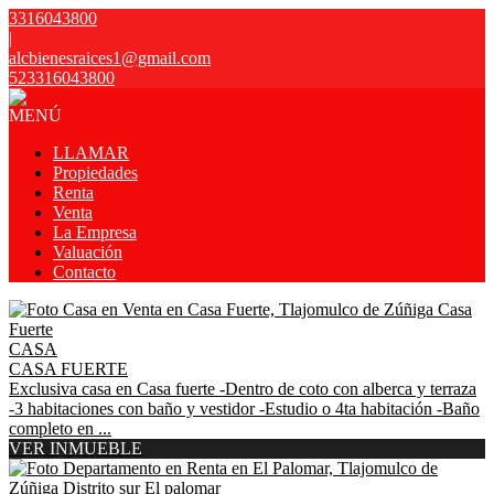
3316043800
|
alcbienesraices1@gmail.com
523316043800
MENÚ
LLAMAR
Propiedades
Renta
Venta
La Empresa
Valuación
Contacto
CASA
CASA FUERTE
Exclusiva casa en Casa fuerte -Dentro de coto con alberca y terraza
-3 habitaciones con baño y vestidor -Estudio o 4ta habitación -Baño
completo en ...
VER INMUEBLE